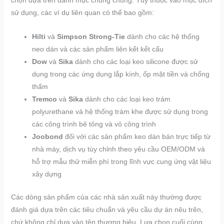
chọn dựa trên danh mục chung chung. Tùy thuộc vào mục đích
sử dụng, các ví dụ liên quan có thể bao gồm:
Hilti
và
Simpson Strong-Tie
dành cho các hệ thống
neo dán và các sản phẩm liên kết kết cấu
Dow
và
Sika
dành cho các loại keo silicone được sử
dụng trong các ứng dụng lắp kính, ốp mặt tiền và chống
thấm
Tremco
và
Sika
dành cho các loại keo trám
polyurethane và hệ thống trám khe được sử dụng trong
các công trình bê tông và vỏ công trình
Joobond
đối với các sản phẩm keo dán bán trực tiếp từ
nhà máy, dịch vụ tùy chỉnh theo yêu cầu OEM/ODM và
hỗ trợ mẫu thử miễn phí trong lĩnh vực cung ứng vật liệu
xây dựng
Các dòng sản phẩm của các nhà sản xuất này thường được
đánh giá dựa trên các tiêu chuẩn và yêu cầu dự án nêu trên,
chứ không chỉ dựa vào tên thương hiệu. Lựa chọn cuối cùng