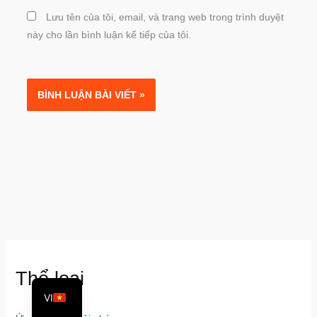
Lưu tên của tôi, email, và trang web trong trình duyệt
này cho lần bình luận kế tiếp của tôi.
PT
RU
ES
AR
Thể loại
EN
VI