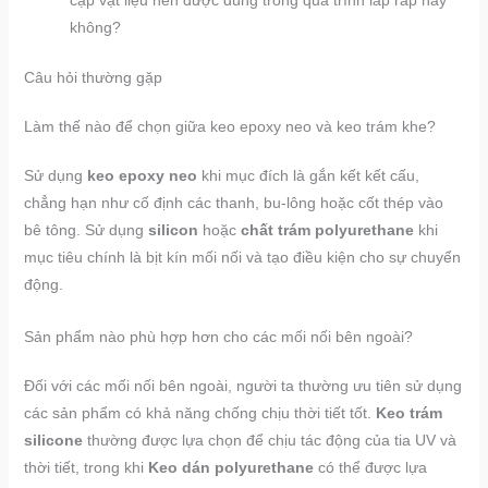
cặp vật liệu nền được dùng trong quá trình lắp ráp hay
không?
Câu hỏi thường gặp
Làm thế nào để chọn giữa keo epoxy neo và keo trám khe?
Sử dụng
keo epoxy neo
khi mục đích là gắn kết kết cấu,
chẳng hạn như cố định các thanh, bu-lông hoặc cốt thép vào
bê tông. Sử dụng
silicon
hoặc
chất trám polyurethane
khi
mục tiêu chính là bịt kín mối nối và tạo điều kiện cho sự chuyển
động.
Sản phẩm nào phù hợp hơn cho các mối nối bên ngoài?
Đối với các mối nối bên ngoài, người ta thường ưu tiên sử dụng
các sản phẩm có khả năng chống chịu thời tiết tốt.
Keo trám
silicone
thường được lựa chọn để chịu tác động của tia UV và
thời tiết, trong khi
Keo dán polyurethane
có thể được lựa