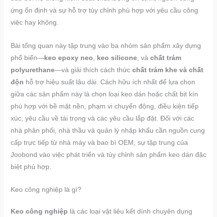
ứng ổn định và sự hỗ trợ tùy chỉnh phù hợp với yêu cầu công
việc hay không.
Bài tổng quan này tập trung vào ba nhóm sản phẩm xây dựng
phổ biến—
keo epoxy neo
,
keo silicone
, và
chất trám
polyurethane
—và giải thích cách thức
chất trám khe và chất
độn
hỗ trợ hiệu suất lâu dài. Cách hữu ích nhất để lựa chọn
giữa các sản phẩm này là chọn loại keo dán hoặc chất bịt kín
phù hợp với bề mặt nền, phạm vi chuyển động, điều kiện tiếp
xúc, yêu cầu về tải trọng và các yêu cầu lắp đặt. Đối với các
nhà phân phối, nhà thầu và quản lý nhập khẩu cần nguồn cung
cấp trực tiếp từ nhà máy và bao bì OEM, sự tập trung của
Joobond vào việc phát triển và tùy chỉnh sản phẩm keo dán đặc
biệt phù hợp.
Keo công nghiệp là gì?
Keo công nghiệp
là các loại vật liệu kết dính chuyên dụng