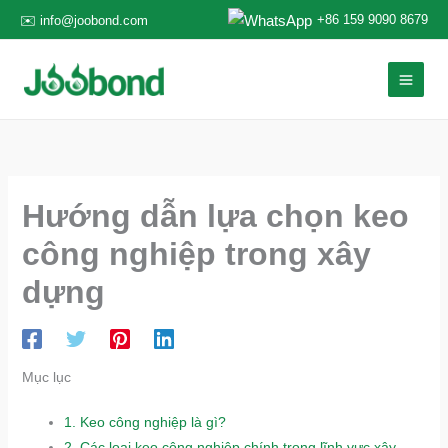
Nhảy
+86 159 9090 8679
✉️ info@joobond.com
tới
nội
dung
Hướng dẫn lựa chọn keo
công nghiệp trong xây
dựng
Mục lục
1.
Keo công nghiệp là gì?
2.
Các loại keo công nghiệp chính trong lĩnh vực xây