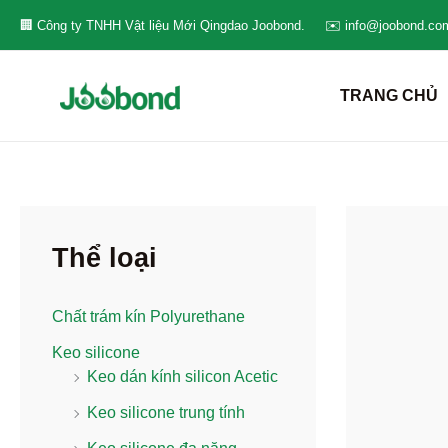
Nhảy
🏢 Công ty TNHH Vật liệu Mới Qingdao Joobond.
✉️ info@joobond.co
tới
nội
TRANG CHỦ
dung
Thể loại
Chất trám kín Polyurethane
Keo silicone
Keo dán kính silicon Acetic
Keo silicone trung tính