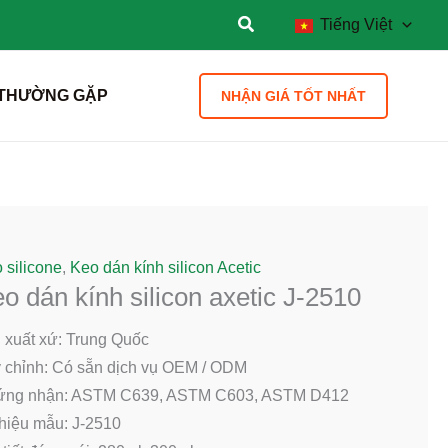
Tiếng Việt
 THƯỜNG GẶP
NHẬN GIÁ TỐT NHẤT
 silicone
,
Keo dán kính silicon Acetic
o dán kính silicon axetic J-2510
 xuất xứ: Trung Quốc
 chỉnh: Có sẵn dịch vụ OEM / ODM
ứng nhận: ASTM C639, ASTM C603, ASTM D412
hiệu mẫu: J-2510