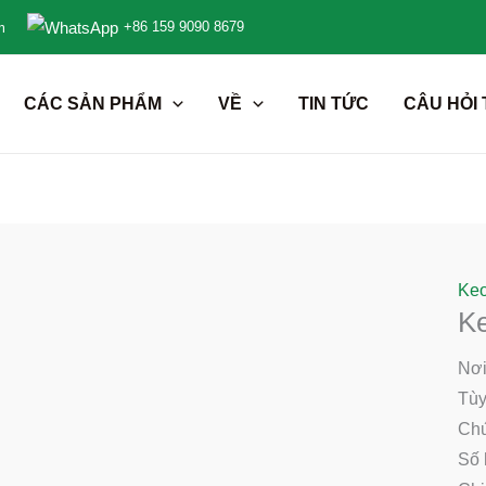
+86 159 9090 8679
m
CÁC SẢN PHẨM
VỀ
TIN TỨC
CÂU HỎI
Keo
Ke
Nơi
Tùy
Ch
Số 