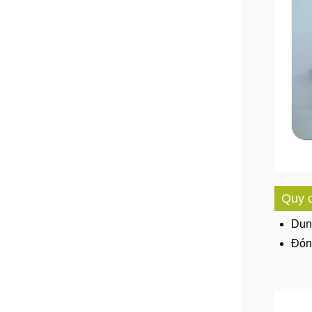
Quy 
Dun
Đón