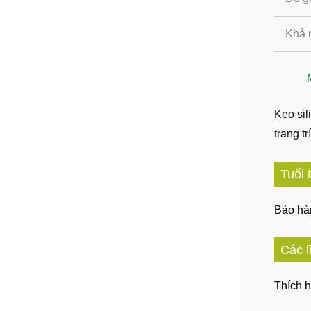
:
Khả 
Keo sil
trang t
Tuổi 
Bảo hà
Các l
Thích h