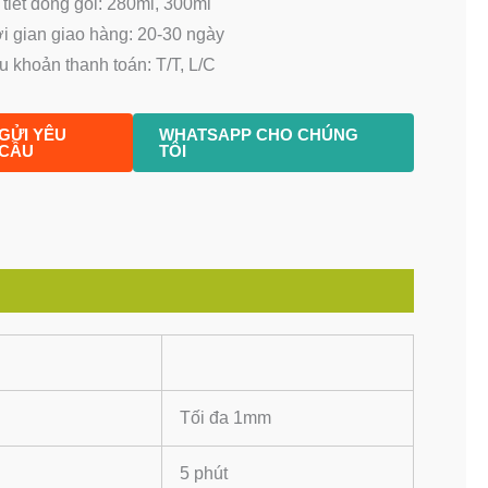
 tiết đóng gói: 280ml, 300ml
i gian giao hàng: 20-30 ngày
u khoản thanh toán: T/T, L/C
GỬI YÊU
WHATSAPP CHO CHÚNG
CẦU
TÔI
Tối đa 1mm
5 phút