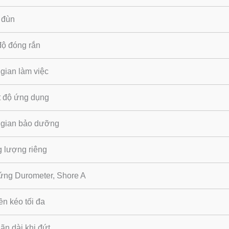
 đùn
độ đóng rắn
gian làm việc
t độ ứng dụng
 gian bảo dưỡng
g lượng riêng
ứng Durometer, Shore A
n kéo tối đa
ãn dài khi đứt