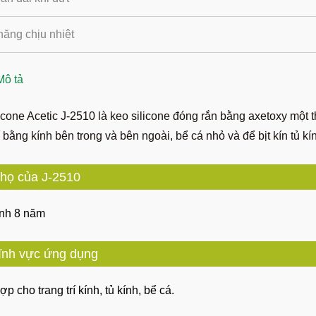
năng chịu nhiệt
Mô tả
icone Acetic J-2510 là keo silicone đóng rắn bằng axetoxy một 
rí bằng kính bên trong và bên ngoài, bể cá nhỏ và để bịt kín tủ kí
thọ của J-2510
nh 8 năm
ĩnh vực ứng dụng
ợp cho trang trí kính, tủ kính, bể cá.