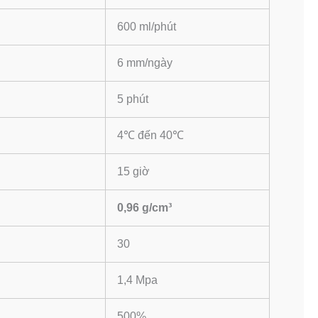
600 ml/phút
6 mm/ngày
5 phút
4℃ đến 40℃
15 giờ
0,96 g/cm³
30
1,4 Mpa
500%