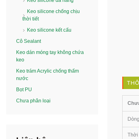
Keo silicone đa năng
Keo silicone chống chịu
thời tiết
Keo silicone kết cấu
Cô Sealant
Keo dán móng tay không chứa
keo
Keo trám Acrylic chống thấm
nước
THÔ
Bọt PU
Chưa phân loại
Chưa
Dòng
Thời