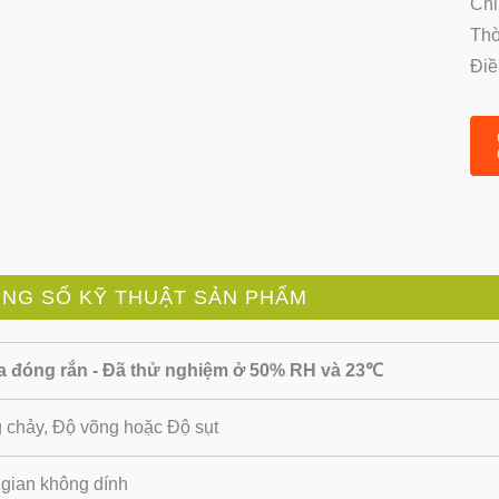
Chi
Thờ
Điề
NG SỐ KỸ THUẬT SẢN PHẨM
 đóng rắn - Đã thử nghiệm ở 50% RH và 23℃
 chảy, Độ võng hoặc Độ sụt
 gian không dính