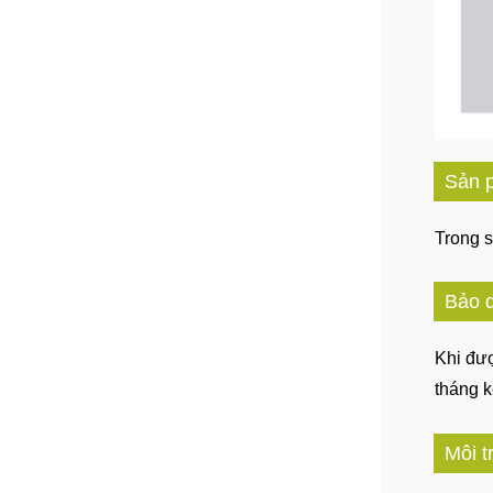
Sản 
Trong s
Bảo q
Khi đư
tháng k
Môi 