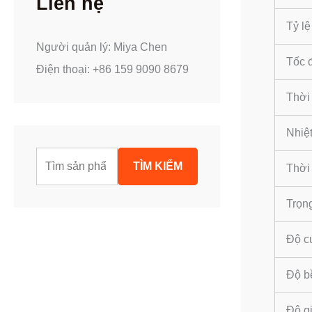
Liên hệ
Tỷ lệ
Người quản lý: Miya Chen
Tốc 
Điện thoại: +86 159 9090 8679
Thời 
Nhiệ
T
TÌM KIẾM
Thời
ì
m
Trọn
k
Độ c
i
ế
Độ bề
m
Độ gi