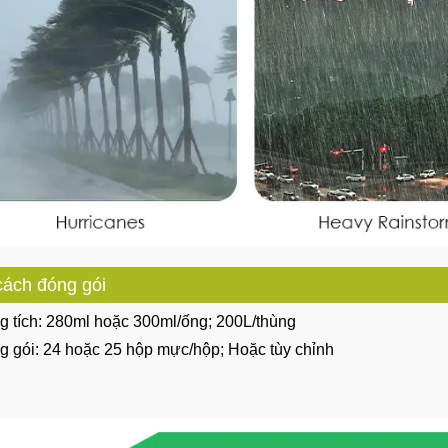
cách đóng gói
g tích: 280ml hoặc 300ml/ống; 200L/thùng
g gói: 24 hoặc 25 hộp mực/hộp; Hoặc tùy chỉnh