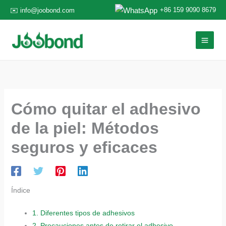
Ir
+86 159 9090 8679
✉️ info@joobond.com
al
contenido
Cómo quitar el adhesivo
de la piel: Métodos
seguros y eficaces
Índice
1.
Diferentes tipos de adhesivos
2.
Precauciones antes de retirar el adhesivo