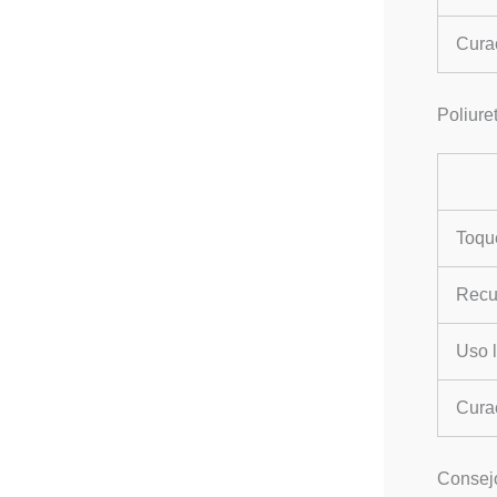
Cura
Poliure
Toqu
Recub
Uso l
Cura
Consej