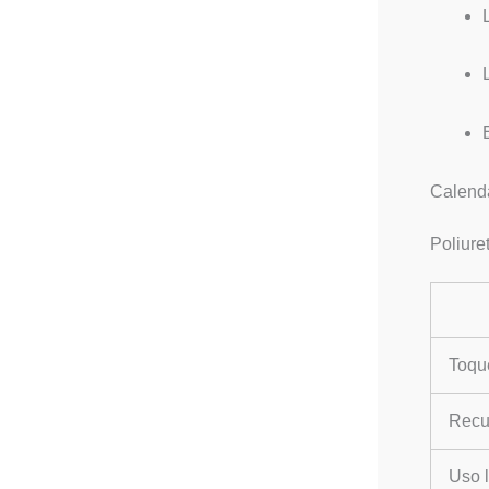
Calenda
Poliure
Toqu
Recub
Uso l