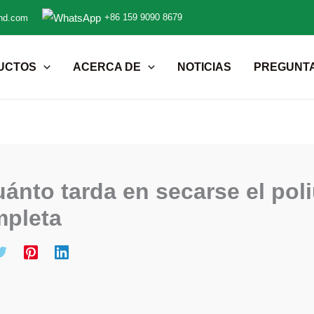
+86 159 9090 8679
nd.com
UCTOS
ACERCA DE
NOTICIAS
PREGUNT
ánto tarda en secarse el pol
pleta