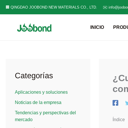
Ir
🏢 QINGDAO JOOBOND NEW MATERIALS CO., LTD.
✉️ info@joobo
al
contenido
INICIO
PROD
Categorías
¿Cu
com
Aplicaciones y soluciones
Noticias de la empresa
Tendencias y perspectivas del
Índice
mercado