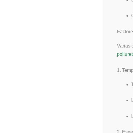
Factore
Varias
poliure
1. Tem
2. Espe