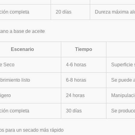
ción completa
20 días
Dureza máxima al
tano a base de aceite
Escenario
Tiempo
e Seco
4-6 horas
Superficie
rimiento listo
6-8 horas
Se puede a
igero
24 horas
Manipulaci
ción completa
30 días
Se produce
os para un secado más rápido