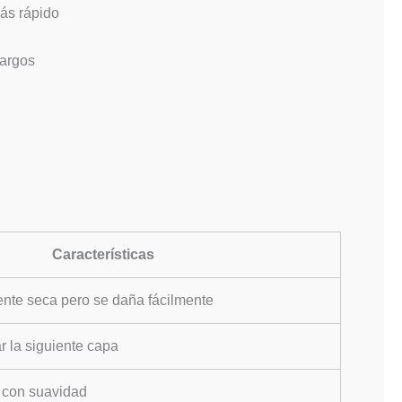
ás rápido
largos
Características
iente seca pero se daña fácilmente
r la siguiente capa
 con suavidad