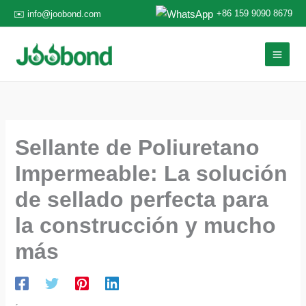
Ir
+86 159 9090 8679
✉️ info@joobond.com
al
contenido
Sellante de Poliuretano
Impermeable: La solución
de sellado perfecta para
la construcción y mucho
más