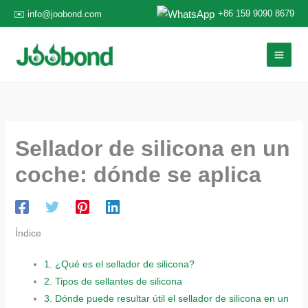
Ir
+86 159 9090 8679
✉️ info@joobond.com
al
contenido
Sellador de silicona en un
coche: dónde se aplica
Índice
1.
¿Qué es el sellador de silicona?
2.
Tipos de sellantes de silicona
3.
Dónde puede resultar útil el sellador de silicona en un