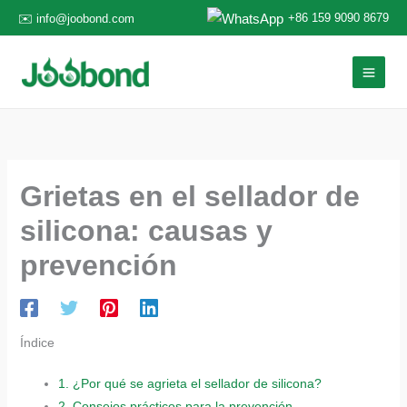
Ir
+86 159 9090 8679
✉️ info@joobond.com
al
contenido
Grietas en el sellador de
silicona: causas y
prevención
Índice
1.
¿Por qué se agrieta el sellador de silicona?
2.
Consejos prácticos para la prevención