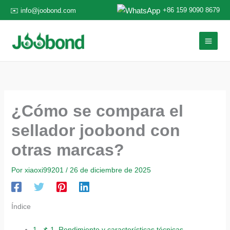
Ir
+86 159 9090 8679
✉️ info@joobond.com
al
contenido
¿Cómo se compara el
sellador joobond con
otras marcas?
Por
xiaoxi99201
/
26 de diciembre de 2025
Índice
1.
📌 1. Rendimiento y características técnicas