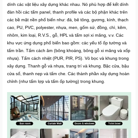
dính các vật liệu xây dựng khác nhau. Nó phù hợp để kết dính
đàn hồi các tấm panel, thanh profile và các bộ phận khác trên
các bề mặt nền phổ biến như: đá, bê tông, gương, kính, thạch
cao, PU, PVC, polyester, nhựa, men, gốm sứ, đồng, chì, kẽm,
nhôm, kim loại, R.V.S., gỗ, HPL và tấm sợi xi măng, v.v. Các
khu vực ứng dụng phổ biến bao gồm: các yếu tố ốp tường và
tấm trần. Tấm cách âm (bông khoáng, bông gỗ xi măng và xốp
nhựa). Tấm cách nhiệt (PUR, PIR, PS). Vỏ bọc và khung trong
xây dựng. Thanh gỗ và nhựa, trang trí và khung. Bậc cửa, bậu
cửa sổ, thanh nẹp và tấm che. Các thành phần xây dựng hoàn
chỉnh (như tấm lợp và tấm ốp tường) trong khung.