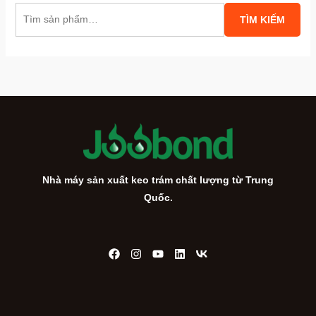
T
TÌM KIẾM
ì
m
k
i
ế
m
:
Nhà máy sản xuất keo trám chất lượng từ Trung
Quốc.