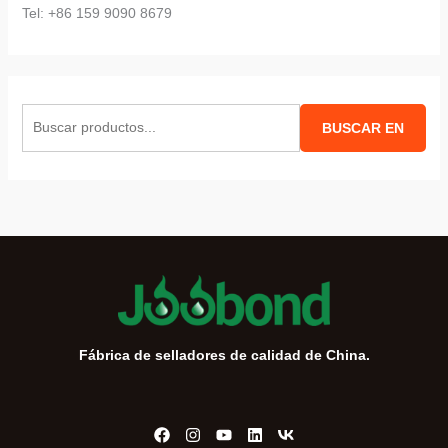
Tel: +86 159 9090 8679
B
BUSCAR EN
u
s
c
a
r
:
Fábrica de selladores de calidad de China.