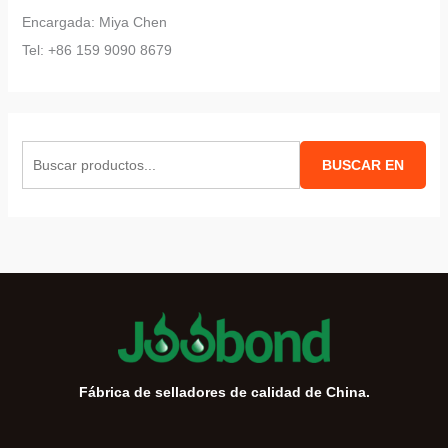
Encargada: Miya Chen
Tel: +86 159 9090 8679
B
BUSCAR EN
u
s
c
a
r
:
Fábrica de selladores de calidad de China.