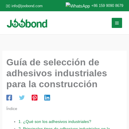
Ir
+86 159 9090 8679
✉️ info@joobond.com
al
contenido
Guía de selección de
adhesivos industriales
para la construcción
Índice
1.
¿Qué son los adhesivos industriales?
2.
Principales tipos de adhesivos industriales en la