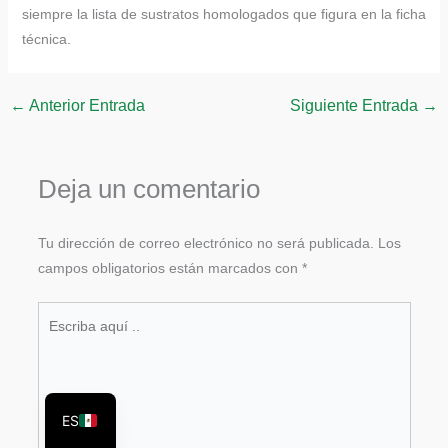
siempre la lista de sustratos homologados que figura en la ficha
técnica.
←
Anterior Entrada
Siguiente Entrada
→
Deja un comentario
Tu dirección de correo electrónico no será publicada.
Los
PT
campos obligatorios están marcados con
*
VI
Escriba
RU
aquí
AR
..
EN
ES