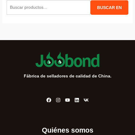
B
BUSCAR EN
u
s
c
a
r
:
Fábrica de selladores de calidad de China.
Quiénes somos